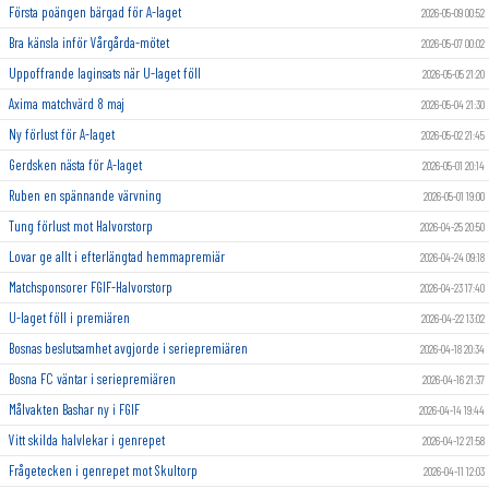
Första poängen bärgad för A-laget
2026-05-09 00:52
Bra känsla inför Vårgårda-mötet
2026-05-07 00:02
Uppoffrande laginsats när U-laget föll
2026-05-05 21:20
Axima matchvärd 8 maj
2026-05-04 21:30
Ny förlust för A-laget
2026-05-02 21:45
Gerdsken nästa för A-laget
2026-05-01 20:14
Ruben en spännande värvning
2026-05-01 19:00
Tung förlust mot Halvorstorp
2026-04-25 20:50
Lovar ge allt i efterlängtad hemmapremiär
2026-04-24 09:18
Matchsponsorer FGIF-Halvorstorp
2026-04-23 17:40
U-laget föll i premiären
2026-04-22 13:02
Bosnas beslutsamhet avgjorde i seriepremiären
2026-04-18 20:34
Bosna FC väntar i seriepremiären
2026-04-16 21:37
Målvakten Bashar ny i FGIF
2026-04-14 19:44
Vitt skilda halvlekar i genrepet
2026-04-12 21:58
Frågetecken i genrepet mot Skultorp
2026-04-11 12:03