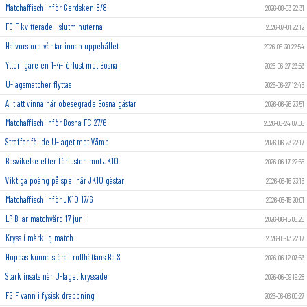
Matchaffisch inför Gerdsken 8/8
2026-08-03 22:31
FGIF kvitterade i slutminuterna
2026-07-01 22:12
Halvorstorp väntar innan uppehållet
2026-06-30 22:54
Ytterligare en 1-4-förlust mot Bosna
2026-06-27 23:53
U-lagsmatcher flyttas
2026-06-27 12:46
Allt att vinna när obesegrade Bosna gästar
2026-06-26 23:51
Matchaffisch inför Bosna FC 27/6
2026-06-24 07:05
Straffar fällde U-laget mot Våmb
2026-06-23 22:17
Besvikelse efter förlusten mot JK10
2026-06-17 22:56
Viktiga poäng på spel när JK10 gästar
2026-06-16 23:16
Matchaffisch inför JK10 17/6
2026-06-15 20:01
LP Bilar matchvärd 17 juni
2026-06-15 05:26
Kryss i märklig match
2026-06-13 22:17
Hoppas kunna störa Trollhättans BoIS
2026-06-12 07:53
Stark insats när U-laget kryssade
2026-06-09 19:28
FGIF vann i fysisk drabbning
2026-06-06 00:27