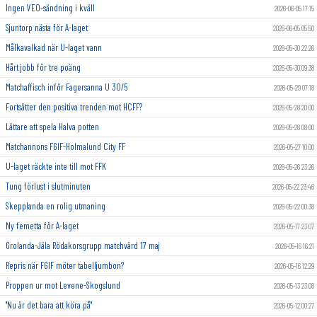
Ingen VEO-sändning i kväll
2026-06-05 17:15
Sjuntorp nästa för A-laget
2026-06-05 05:50
Målkavalkad när U-laget vann
2026-05-30 22:26
Hårt jobb för tre poäng
2026-05-30 09:38
Matchaffisch inför Fagersanna U 30/5
2026-05-29 07:18
Fortsätter den positiva trenden mot HCFF?
2026-05-28 20:00
Lättare att spela Halva potten
2026-05-28 08:00
Matchannons FGIF-Holmalund City FF
2026-05-27 10:00
U-laget räckte inte till mot FFK
2026-05-26 23:26
Tung förlust i slutminuten
2026-05-22 23:46
Skepplanda en rolig utmaning
2026-05-22 00:38
Ny femetta för A-laget
2026-05-17 23:07
Grolanda-Jäla Rödakorsgrupp matchvärd 17 maj
2026-05-16 16:21
Repris när FGIF möter tabelljumbon?
2026-05-16 12:29
Proppen ur mot Levene-Skogslund
2026-05-13 23:08
"Nu är det bara att köra på"
2026-05-12 00:27