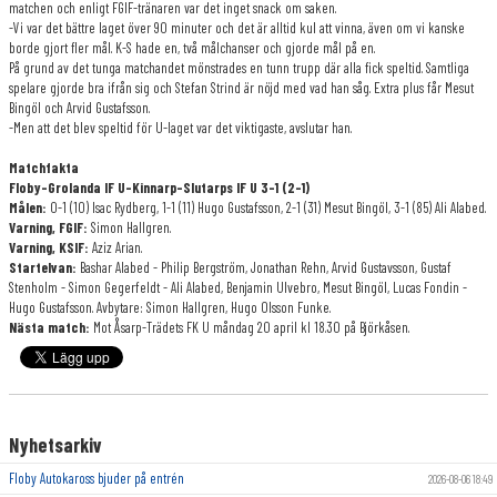
matchen och enligt FGIF-tränaren var det inget snack om saken.
-Vi var det bättre laget över 90 minuter och det är alltid kul att vinna, även om vi kanske
borde gjort fler mål. K-S hade en, två målchanser och gjorde mål på en.
På grund av det tunga matchandet mönstrades en tunn trupp där alla fick speltid. Samtliga
spelare gjorde bra ifrån sig och Stefan Strind är nöjd med vad han såg. Extra plus får Mesut
Bingöl och Arvid Gustafsson.
-Men att det blev speltid för U-laget var det viktigaste, avslutar han.
Matchfakta
Floby-Grolanda IF U-Kinnarp-Slutarps IF U 3-1 (2-1)
Målen:
0-1 (10) Isac Rydberg, 1-1 (11) Hugo Gustafsson, 2-1 (31) Mesut Bingöl, 3-1 (85) Ali Alabed.
Varning, FGIF:
Simon Hallgren.
Varning, KSIF:
Aziz Arian.
Startelvan:
Bashar Alabed - Philip Bergström, Jonathan Rehn, Arvid Gustavsson, Gustaf
Stenholm - Simon Gegerfeldt - Ali Alabed, Benjamin Ulvebro, Mesut Bingöl, Lucas Fondin -
Hugo Gustafsson. Avbytare: Simon Hallgren, Hugo Olsson Funke.
Nästa match:
Mot Åsarp-Trädets FK U måndag 20 april kl 18.30 på Björkåsen.
Nyhetsarkiv
Floby Autokaross bjuder på entrén
2026-08-06 18:49