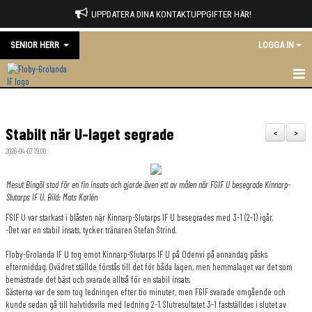
UPPDATERA DINA KONTAKTUPPGIFTER HÄR!
SENIOR HERR
LOGGA IN
HEM
Stabilt när U-laget segrade
NYHETER
<
>
2026-04-07 19:00
KALENDER
Mesut Bingöl stod för en fin insats och gjorde även ett av målen när FGIF U besegrade Kinnarp-
MATCHER
Slutarps IF U. Bild: Mats Karlén
FGIF U var starkast i blåsten när Kinnarp-Slutarps IF U besegrades med 3-1 (2-1) igår.
TRUPPEN
-Det var en stabil insats, tycker tränaren Stefan Strind.
BILDGALLERI
Floby-Grolanda IF U tog emot Kinnarp-Slutarps IF U på Odenvi på annandag påsks
eftermiddag. Ovädret ställde förstås till det för båda lagen, men hemmalaget var det som
bemästrade det bäst och svarade alltså för en stabil insats.
DOKUMENT
Gästerna var de som tog ledningen efter tio minuter, men FGIF svarade omgående och
kunde sedan gå till halvtidsvila med ledning 2-1. Slutresultatet 3-1 fastställdes i slutet av
KONTAKT