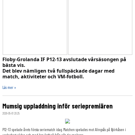
Floby-Grolanda IF P12-13 avslutade vårsäsongen på
bästa vis.
Det blev nämligen två fullspäckade dagar med
match, aktiviteter och VM-fotboll.
Läs mer »
Mumsig uppladdning inför seriepremiären
2026-05-01 20:25
P12-13 spelade årets första seriematch idag. Matchen spelades mot Alingsås på Björkåsen i
underbart väder och med bra fotboll från alla tio spelarna.