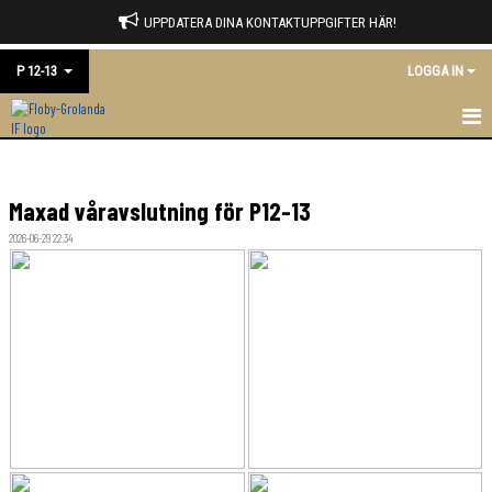
UPPDATERA DINA KONTAKTUPPGIFTER HÄR!
P 12-13
LOGGA IN
HEM
Maxad våravslutning för P12-13
NYHETER
2026-06-29 22:34
KALENDER
MATCHER
TRUPPEN
BILDGALLERI
DOKUMENT
KONTAKT