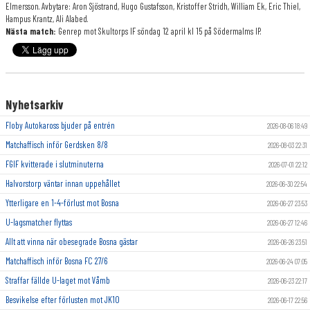
Elmersson. Avbytare: Aron Sjöstrand, Hugo Gustafsson, Kristoffer Stridh, William Ek, Eric Thiel,
Hampus Krantz, Ali Alabed.
Nästa match:
Genrep mot Skultorps IF söndag 12 april kl 15 på Södermalms IP.
Nyhetsarkiv
Floby Autokaross bjuder på entrén
2026-08-06 18:49
Matchaffisch inför Gerdsken 8/8
2026-08-03 22:31
FGIF kvitterade i slutminuterna
2026-07-01 22:12
Halvorstorp väntar innan uppehållet
2026-06-30 22:54
Ytterligare en 1-4-förlust mot Bosna
2026-06-27 23:53
U-lagsmatcher flyttas
2026-06-27 12:46
Allt att vinna när obesegrade Bosna gästar
2026-06-26 23:51
Matchaffisch inför Bosna FC 27/6
2026-06-24 07:05
Straffar fällde U-laget mot Våmb
2026-06-23 22:17
Besvikelse efter förlusten mot JK10
2026-06-17 22:56