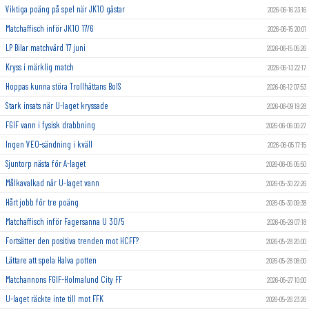
Viktiga poäng på spel när JK10 gästar
2026-06-16 23:16
Matchaffisch inför JK10 17/6
2026-06-15 20:01
LP Bilar matchvärd 17 juni
2026-06-15 05:26
Kryss i märklig match
2026-06-13 22:17
Hoppas kunna störa Trollhättans BoIS
2026-06-12 07:53
Stark insats när U-laget kryssade
2026-06-09 19:28
FGIF vann i fysisk drabbning
2026-06-06 00:27
Ingen VEO-sändning i kväll
2026-06-05 17:15
Sjuntorp nästa för A-laget
2026-06-05 05:50
Målkavalkad när U-laget vann
2026-05-30 22:26
Hårt jobb för tre poäng
2026-05-30 09:38
Matchaffisch inför Fagersanna U 30/5
2026-05-29 07:18
Fortsätter den positiva trenden mot HCFF?
2026-05-28 20:00
Lättare att spela Halva potten
2026-05-28 08:00
Matchannons FGIF-Holmalund City FF
2026-05-27 10:00
U-laget räckte inte till mot FFK
2026-05-26 23:26