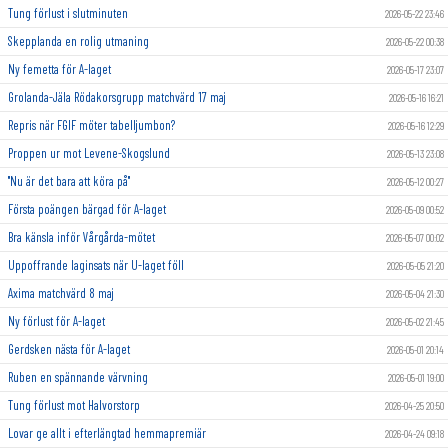
Tung förlust i slutminuten
2026-05-22 23:46
Skepplanda en rolig utmaning
2026-05-22 00:38
Ny femetta för A-laget
2026-05-17 23:07
Grolanda-Jäla Rödakorsgrupp matchvärd 17 maj
2026-05-16 16:21
Repris när FGIF möter tabelljumbon?
2026-05-16 12:29
Proppen ur mot Levene-Skogslund
2026-05-13 23:08
"Nu är det bara att köra på"
2026-05-12 00:27
Första poängen bärgad för A-laget
2026-05-09 00:52
Bra känsla inför Vårgårda-mötet
2026-05-07 00:02
Uppoffrande laginsats när U-laget föll
2026-05-05 21:20
Axima matchvärd 8 maj
2026-05-04 21:30
Ny förlust för A-laget
2026-05-02 21:45
Gerdsken nästa för A-laget
2026-05-01 20:14
Ruben en spännande värvning
2026-05-01 19:00
Tung förlust mot Halvorstorp
2026-04-25 20:50
Lovar ge allt i efterlängtad hemmapremiär
2026-04-24 09:18