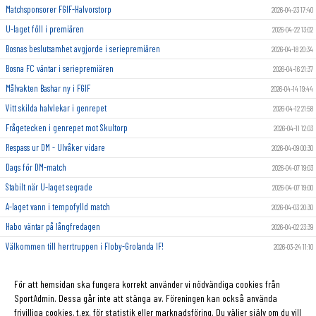
Matchsponsorer FGIF-Halvorstorp
2026-04-23 17:40
U-laget föll i premiären
2026-04-22 13:02
Bosnas beslutsamhet avgjorde i seriepremiären
2026-04-18 20:34
Bosna FC väntar i seriepremiären
2026-04-16 21:37
Målvakten Bashar ny i FGIF
2026-04-14 19:44
Vitt skilda halvlekar i genrepet
2026-04-12 21:58
Frågetecken i genrepet mot Skultorp
2026-04-11 12:03
Respass ur DM - Ulvåker vidare
2026-04-09 00:30
Dags för DM-match
2026-04-07 19:03
Stabilt när U-laget segrade
2026-04-07 19:00
A-laget vann i tempofylld match
2026-04-03 20:30
Habo väntar på långfredagen
2026-04-02 23:39
Välkommen till herrtruppen i Floby-Grolanda IF!
2026-03-24 11:10
2026-03-18
För att hemsidan ska fungera korrekt använder vi nödvändiga cookies från
2026-03-16
SportAdmin. Dessa går inte att stänga av. Föreningen kan också använda
frivilliga cookies, t.ex. för statistik eller marknadsföring. Du väljer själv om du vill