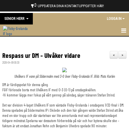
UPPDATERA DINA KONTAKTUPPGIFTER HÄR!
SENIOR HERR
LOGGA IN
HEM
Respass ur DM - Ulvåker vidare
NYHETER
<
>
2026-04-09 00:30
KALENDER
Ulvåkers IF vann på Södermalm med 3-0 över Floby-Grolanda IF. Bild: Mats Karlén
MATCHER
DM är färdigspelat för denna gång.
FGIF förlorade borta mot Ulvåkers IF med 0-3 (0-1) på onsdagskvällen.
TRUPPEN
-Vi kommer lägga mer fokus på vårt genrep på söndag, säger tränaren Stefan Strind.
BILDGALLERI
Det var division 4-laget Ulvåkers IF som väntade Floby-Grolanda i onsdagens 1/32-final i DM.
Denna spelades på Södermalms IP i Skövde och den här gången valde Stefan Strind att åka
med en stor trupp och där startelvan var lite annorlunda mot vad representationslaget
DOKUMENT
tidigare mönstrat. Spelarna var dessutom förberedda på när och hur bytena skulle ske –
faktum är att endast Jonathan Rehn och Benjamin Ulvebro spelade 90 minuter.
KONTAKT