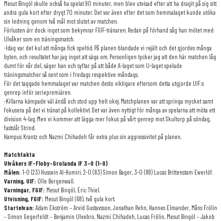
Mesut Bingöl skulle också ha spelat 90 minuter, men blev utvisad efter att ha dragit på sig sitt
andra gula kort efter drygt 70 minuter. Det var även efter det som hemmalaget kunde utöka
sin ledning genom två mål mot slutet av matchen.
Förlusten ärr dock inget som bekymrar FGIF-tränaren. Redan på förhand såg han mötet med
Ulvåker som en träningsmatch.
-Idag var det kul att många fick speltid. På planen blandade vi rejält och det gjordes många
byten, och resultatet har jag inget att säga om. Personligen tycker jag att den här matchen låg
dumt för vår del, säger han och syftar på att både A-laget som U-laget spelade
träningsmatcher så sent som i fredags respektive måndags.
För det taggade hemmalaget var matchen desto viktigare eftersom detta utgjorde UIF:s
genrep inför seriepremiären.
-Killarna kämpade väl ändå och stod upp helt okej. Matchplanen var att springa mycket samt
fokusera på det vi tränat på kollektivt. Det var även nyttigt för många av spelarna att möta ett
division 4-lag. Men vi kommer att lägga mer fokus på vårt genrep mot Skultorp på söndag,
fastslår Strind.
Hampus Krantz och Nazmi Chihadeh får extra plus sin aggressivitet på planen.
Matchfakta
Ulvåkers IF-Floby-Grolanda IF 3-0 (1-0)
Målen:
1-0 (23) Hussein Al-Humiri, 2-0 (83) Simon Bager, 3-0 (89) Lucas Brittenstam Ewerlöf.
Varning, UIF:
Olle Bergenwall.
Varningar, FGIF:
Mesut Bingöl, Eric Thiel.
Utvisning, FGIF:
Mesut Bingöl (68), två gula kort.
Startelvan:
Adam Ekström – Arvid Gustavsson, Jonathan Rehn, Hannes Elmander, Måns Frölin
– Simon Gegerfeldt – Benjamin Ulvebro, Nazmi Chihadeh, Lucas Frölin, Mesut Bingöl – Jakob