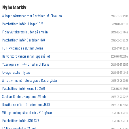
Nyhetsarkiv
A-laget höststartar mot Gerdsken på Ekvallen
2026-08-07 13:07
Matchaffisch inför U-laget 10/8
2026-08-07 11:10
Floby Autokaross bjuder på entrén
2026-08-06 18:49
Matchaffisch inför Gerdsken 8/8
2026-08-03 22:31
FGIF kvitterade i slutminuterna
2026-07-01 22:12
Halvorstorp väntar innan uppehållet
2026-06-30 22:54
Ytterligare en 1-4-förlust mot Bosna
2026-06-27 23:53
U-lagsmatcher flyttas
2026-06-27 12:46
Allt att vinna när obesegrade Bosna gästar
2026-06-26 23:51
Matchaffisch inför Bosna FC 27/6
2026-06-24 07:05
Straffar fällde U-laget mot Våmb
2026-06-23 22:17
Besvikelse efter förlusten mot JK10
2026-06-17 22:56
Viktiga poäng på spel när JK10 gästar
2026-06-16 23:16
Matchaffisch inför JK10 17/6
2026-06-15 20:01
LP Bilar matchvärd 17 juni
2026-06-15 05:26