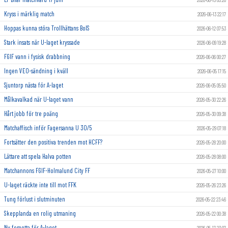
Kryss i märklig match
2026-06-13 22:17
Hoppas kunna störa Trollhättans BoIS
2026-06-12 07:53
Stark insats när U-laget kryssade
2026-06-09 19:28
FGIF vann i fysisk drabbning
2026-06-06 00:27
Ingen VEO-sändning i kväll
2026-06-05 17:15
Sjuntorp nästa för A-laget
2026-06-05 05:50
Målkavalkad när U-laget vann
2026-05-30 22:26
Hårt jobb för tre poäng
2026-05-30 09:38
Matchaffisch inför Fagersanna U 30/5
2026-05-29 07:18
Fortsätter den positiva trenden mot HCFF?
2026-05-28 20:00
Lättare att spela Halva potten
2026-05-28 08:00
Matchannons FGIF-Holmalund City FF
2026-05-27 10:00
U-laget räckte inte till mot FFK
2026-05-26 23:26
Tung förlust i slutminuten
2026-05-22 23:46
Skepplanda en rolig utmaning
2026-05-22 00:38
Ny femetta för A-laget
2026-05-17 23:07