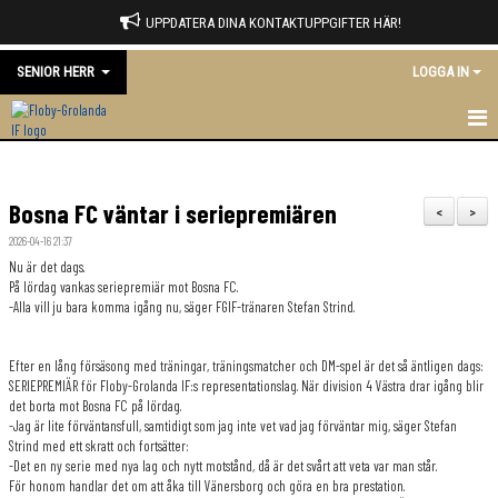
UPPDATERA DINA KONTAKTUPPGIFTER HÄR!
SENIOR HERR
LOGGA IN
HEM
Bosna FC väntar i seriepremiären
NYHETER
<
>
2026-04-16 21:37
KALENDER
Nu är det dags.
På lördag vankas seriepremiär mot Bosna FC.
MATCHER
-Alla vill ju bara komma igång nu, säger FGIF-tränaren Stefan Strind.
TRUPPEN
Efter en lång försäsong med träningar, träningsmatcher och DM-spel är det så äntligen dags:
SERIEPREMIÄR för Floby-Grolanda IF:s representationslag. När division 4 Västra drar igång blir
BILDGALLERI
det borta mot Bosna FC på lördag.
-Jag är lite förväntansfull, samtidigt som jag inte vet vad jag förväntar mig, säger Stefan
Strind med ett skratt och fortsätter:
DOKUMENT
-Det en ny serie med nya lag och nytt motstånd, då är det svårt att veta var man står.
För honom handlar det om att åka till Vänersborg och göra en bra prestation.
KONTAKT