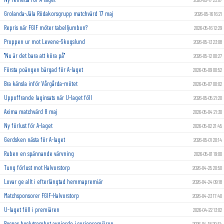
Grolanda-Jäla Rödakorsgrupp matchvärd 17 maj
2026-05-16 16:21
Repris när FGIF möter tabelljumbon?
2026-05-16 12:29
Proppen ur mot Levene-Skogslund
2026-05-13 23:08
"Nu är det bara att köra på"
2026-05-12 00:27
Första poängen bärgad för A-laget
2026-05-09 00:52
Bra känsla inför Vårgårda-mötet
2026-05-07 00:02
Uppoffrande laginsats när U-laget föll
2026-05-05 21:20
Axima matchvärd 8 maj
2026-05-04 21:30
Ny förlust för A-laget
2026-05-02 21:45
Gerdsken nästa för A-laget
2026-05-01 20:14
Ruben en spännande värvning
2026-05-01 19:00
Tung förlust mot Halvorstorp
2026-04-25 20:50
Lovar ge allt i efterlängtad hemmapremiär
2026-04-24 09:18
Matchsponsorer FGIF-Halvorstorp
2026-04-23 17:40
U-laget föll i premiären
2026-04-22 13:02
Bosnas beslutsamhet avgjorde i seriepremiären
2026-04-18 20:34