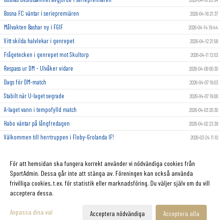
Bosna FC väntar i seriepremiären
2026-04-16 21:37
Målvakten Bashar ny i FGIF
2026-04-14 19:44
Vitt skilda halvlekar i genrepet
2026-04-12 21:58
Frågetecken i genrepet mot Skultorp
2026-04-11 12:03
Respass ur DM - Ulvåker vidare
2026-04-09 00:30
Dags för DM-match
2026-04-07 19:03
Stabilt när U-laget segrade
2026-04-07 19:00
A-laget vann i tempofylld match
2026-04-03 20:30
Habo väntar på långfredagen
2026-04-02 23:39
Välkommen till herrtruppen i Floby-Grolanda IF!
2026-03-24 11:10
2026-03-18
För att hemsidan ska fungera korrekt använder vi nödvändiga cookies från
2026-03-16
SportAdmin. Dessa går inte att stänga av. Föreningen kan också använda
frivilliga cookies, t.ex. för statistik eller marknadsföring. Du väljer själv om du vill
acceptera dessa.
Cookie-inställningar
Gå till Webbversion
Anpassa dina val
Acceptera nödvändiga
Acceptera alla