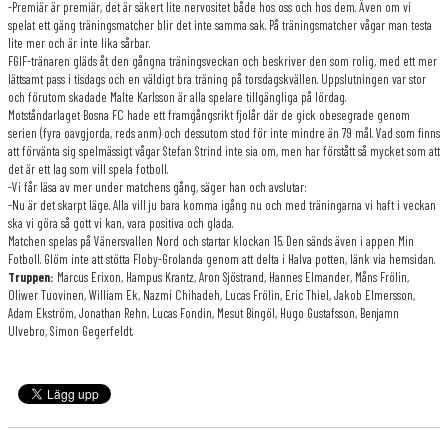
-Premiär är premiär, det är säkert lite nervositet både hos oss och hos dem. Även om vi
spelat ett gäng träningsmatcher blir det inte samma sak. På träningsmatcher vågar man testa
lite mer och är inte lika sårbar.
FGIF-tränaren gläds åt den gångna träningsveckan och beskriver den som rolig, med ett mer
lättsamt pass i tisdags och en väldigt bra träning på torsdagskvällen. Uppslutningen var stor
och förutom skadade Malte Karlsson är alla spelare tillgängliga på lördag.
Motståndarlaget Bosna FC hade ett framgångsrikt fjolår där de gick obesegrade genom
serien (fyra oavgjorda, reds anm) och dessutom stod för inte mindre än 79 mål. Vad som finns
att förvänta sig spelmässigt vågar Stefan Strind inte sia om, men har förstått så mycket som att
det är ett lag som vill spela fotboll.
-Vi får läsa av mer under matchens gång, säger han och avslutar:
-Nu är det skarpt läge. Alla vill ju bara komma igång nu och med träningarna vi haft i veckan
ska vi göra så gott vi kan, vara positiva och glada.
Matchen spelas på Vänersvallen Nord och startar klockan 15. Den sänds även i appen Min
Fotboll. Glöm inte att stötta Floby-Grolanda genom att delta i Halva potten, länk via hemsidan.
Truppen:
Marcus Erixon, Hampus Krantz, Aron Sjöstrand, Hannes Elmander, Måns Frölin,
Oliwer Tuovinen, William Ek, Nazmi Chihadeh, Lucas Frölin, Eric Thiel, Jakob Elmersson,
Adam Ekström, Jonathan Rehn, Lucas Fondin, Mesut Bingöl, Hugo Gustafsson, Benjamn
Ulvebro, Simon Gegerfeldt.