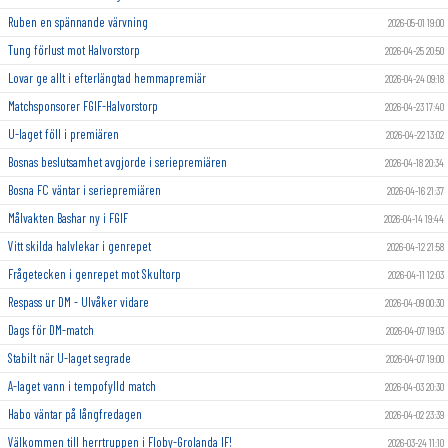
Ruben en spännande värvning
2026-05-01 19:00
Tung förlust mot Halvorstorp
2026-04-25 20:50
Lovar ge allt i efterlängtad hemmapremiär
2026-04-24 09:18
Matchsponsorer FGIF-Halvorstorp
2026-04-23 17:40
U-laget föll i premiären
2026-04-22 13:02
Bosnas beslutsamhet avgjorde i seriepremiären
2026-04-18 20:34
Bosna FC väntar i seriepremiären
2026-04-16 21:37
Målvakten Bashar ny i FGIF
2026-04-14 19:44
Vitt skilda halvlekar i genrepet
2026-04-12 21:58
Frågetecken i genrepet mot Skultorp
2026-04-11 12:03
Respass ur DM - Ulvåker vidare
2026-04-09 00:30
Dags för DM-match
2026-04-07 19:03
Stabilt när U-laget segrade
2026-04-07 19:00
A-laget vann i tempofylld match
2026-04-03 20:30
Habo väntar på långfredagen
2026-04-02 23:39
Välkommen till herrtruppen i Floby-Grolanda IF!
2026-03-24 11:10