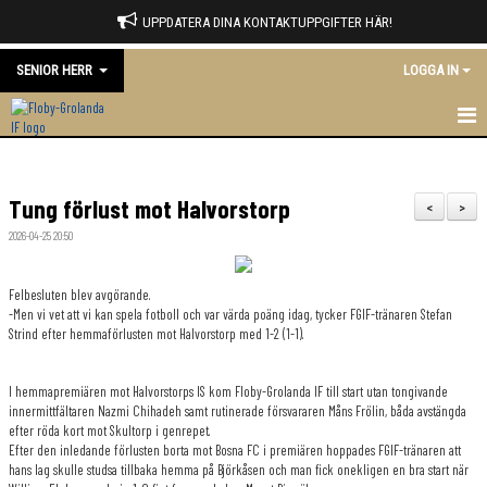
UPPDATERA DINA KONTAKTUPPGIFTER HÄR!
SENIOR HERR
LOGGA IN
HEM
Tung förlust mot Halvorstorp
NYHETER
<
>
2026-04-25 20:50
KALENDER
Felbesluten blev avgörande.
MATCHER
-Men vi vet att vi kan spela fotboll och var värda poäng idag, tycker FGIF-tränaren Stefan
Strind efter hemmaförlusten mot Halvorstorp med 1-2 (1-1).
TRUPPEN
I hemmapremiären mot Halvorstorps IS kom Floby-Grolanda IF till start utan tongivande
BILDGALLERI
innermittfältaren Nazmi Chihadeh samt rutinerade försvararen Måns Frölin, båda avstängda
efter röda kort mot Skultorp i genrepet.
DOKUMENT
Efter den inledande förlusten borta mot Bosna FC i premiären hoppades FGIF-tränaren att
hans lag skulle studsa tillbaka hemma på Björkåsen och man fick onekligen en bra start när
KONTAKT