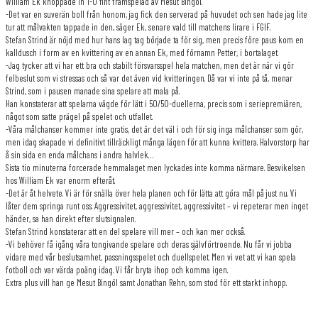
William Ek knoppade in 1-0 fint framspelad av Mesut Bingöl.
-Det var en suverän boll från honom, jag fick den serverad på huvudet och sen hade jag lite
tur att målvakten tappade in den, säger Ek, senare vald till matchens lirare i FGIF.
Stefan Strind är nöjd med hur hans lag tag började ta för sig, men precis före paus kom en
kalldusch i form av en kvittering av en annan Ek, med förnamn Petter, i bortalaget.
-Jag tycker att vi har ett bra och stabilt försvarsspel hela matchen, men det är när vi gör
felbeslut som vi stressas och så var det även vid kvitteringen. Då var vi inte på tå, menar
Strind, som i pausen manade sina spelare att mala på.
Han konstaterar att spelarna vägde för lätt i 50/50-duellerna, precis som i seriepremiären,
något som satte prägel på spelet och utfallet.
-Våra målchanser kommer inte gratis, det är det väl i och för sig inga målchanser som gör,
men idag skapade vi definitivt tillräckligt många lägen för att kunna kvittera. Halvorstorp har
å sin sida en enda målchans i andra halvlek…
Sista tio minuterna forcerade hemmalaget men lyckades inte komma närmare. Besvikelsen
hos William Ek var enorm efteråt.
-Det är åt helvete. Vi är för snälla över hela planen och för lätta att göra mål på just nu. Vi
låter dem springa runt oss. Aggressivitet, aggressivitet, aggressivitet – vi repeterar men inget
händer, sa han direkt efter slutsignalen.
Stefan Strind konstaterar att en del spelare vill mer – och kan mer också.
-Vi behöver få igång våra tongivande spelare och deras självförtroende. Nu får vi jobba
vidare med vår beslutsamhet, passningsspelet och duellspelet. Men vi vet att vi kan spela
fotboll och var värda poäng idag. Vi får bryta ihop och komma igen.
Extra plus vill han ge Mesut Bingöl samt Jonathan Rehn, som stod för ett starkt inhopp.