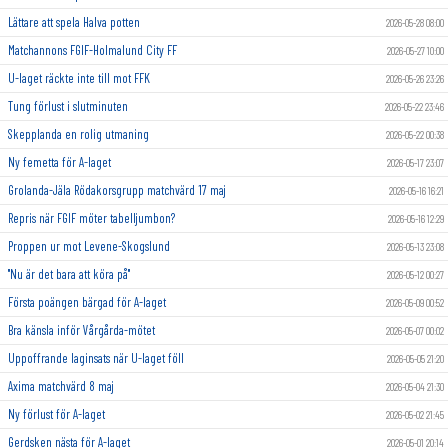
Lättare att spela Halva potten
2026-05-28 08:00
Matchannons FGIF-Holmalund City FF
2026-05-27 10:00
U-laget räckte inte till mot FFK
2026-05-26 23:26
Tung förlust i slutminuten
2026-05-22 23:46
Skepplanda en rolig utmaning
2026-05-22 00:38
Ny femetta för A-laget
2026-05-17 23:07
Grolanda-Jäla Rödakorsgrupp matchvärd 17 maj
2026-05-16 16:21
Repris när FGIF möter tabelljumbon?
2026-05-16 12:29
Proppen ur mot Levene-Skogslund
2026-05-13 23:08
"Nu är det bara att köra på"
2026-05-12 00:27
Första poängen bärgad för A-laget
2026-05-09 00:52
Bra känsla inför Vårgårda-mötet
2026-05-07 00:02
Uppoffrande laginsats när U-laget föll
2026-05-05 21:20
Axima matchvärd 8 maj
2026-05-04 21:30
Ny förlust för A-laget
2026-05-02 21:45
Gerdsken nästa för A-laget
2026-05-01 20:14