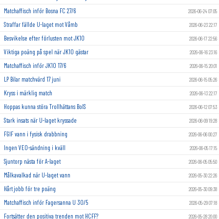
Matchaffisch inför Bosna FC 27/6
2026-06-24 07:05
Straffar fällde U-laget mot Våmb
2026-06-23 22:17
Besvikelse efter förlusten mot JK10
2026-06-17 22:56
Viktiga poäng på spel när JK10 gästar
2026-06-16 23:16
Matchaffisch inför JK10 17/6
2026-06-15 20:01
LP Bilar matchvärd 17 juni
2026-06-15 05:26
Kryss i märklig match
2026-06-13 22:17
Hoppas kunna störa Trollhättans BoIS
2026-06-12 07:53
Stark insats när U-laget kryssade
2026-06-09 19:28
FGIF vann i fysisk drabbning
2026-06-06 00:27
Ingen VEO-sändning i kväll
2026-06-05 17:15
Sjuntorp nästa för A-laget
2026-06-05 05:50
Målkavalkad när U-laget vann
2026-05-30 22:26
Hårt jobb för tre poäng
2026-05-30 09:38
Matchaffisch inför Fagersanna U 30/5
2026-05-29 07:18
Fortsätter den positiva trenden mot HCFF?
2026-05-28 20:00