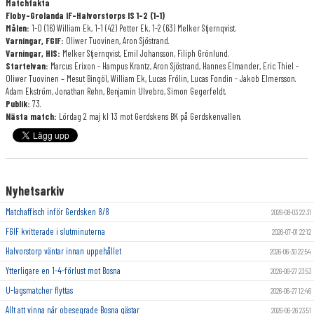
Matchfakta
Floby-Grolanda IF-Halvorstorps IS 1-2 (1-1)
Målen:
1-0 (16) William Ek, 1-1 (42) Petter Ek, 1-2 (63) Melker Stjernqvist.
Varningar, FGIF:
Oliwer Tuovinen, Aron Sjöstrand.
Varningar, HIS:
Melker Stjernqvist, Emil Johansson, Filiph Grönlund.
Startelvan:
Marcus Erixon - Hampus Krantz, Aron Sjöstrand, Hannes Elmander, Eric Thiel -
Oliwer Tuovinen – Mesut Bingöl, William Ek, Lucas Frölin, Lucas Fondin - Jakob Elmersson.
Adam Ekström, Jonathan Rehn, Benjamin Ulvebro, Simon Gegerfeldt.
Publik:
73.
Nästa match:
Lördag 2 maj kl 13 mot Gerdskens BK på Gerdskenvallen.
Nyhetsarkiv
Matchaffisch inför Gerdsken 8/8
2026-08-03 22:31
FGIF kvitterade i slutminuterna
2026-07-01 22:12
Halvorstorp väntar innan uppehållet
2026-06-30 22:54
Ytterligare en 1-4-förlust mot Bosna
2026-06-27 23:53
U-lagsmatcher flyttas
2026-06-27 12:46
Allt att vinna när obesegrade Bosna gästar
2026-06-26 23:51