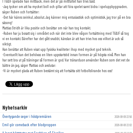
I TG&IF spelade han mittback, men det är på mittfältet han trivs bäst.
-Jag tycker om att ha mycket boll och gillar att föra spelet samt bidra i speluppbyggnaden,
säger Ruben och fortsätter:
-Det här känns svinkul, absolut. Jag känner mig entusiastisk och optimistisk, jag tror på en bra
säsong!
Mattias Stridh är lika positiv och berättar om när han tog kontakt.
-Ruben har ju bosatt sig i området och när det inte blev någon fortsättning med TG&IF så tog
vi en kontakt. Därefter har det gått snabbt, känslan är att han trivs hos oss vilket är ack så
viktigt.
Han berättar att Ruben visat upp fysiska kvaliteter ihop med mycket god teknik.
-Eventuellt kan det behövas en liten uppstartstid innan formen är på högsta nivå. Men han
har sett bra ut på träningar så formen är god. Var tränarduon använder Ruben som det vet de
bättre än jag, säger Mattias och avslutar:
-Vi är mycket glada att Ruben bestämt sig att fortsätta sitt fotbollslirande hos oss!
Nyhetsarkiv
Övertygande seger i höstpremiären
2026-08-09 22:56
Emil gör comeback efter blodproppen
2026-08-08 22:02
A-laget höststartar mot Gerdsken på Ekvallen