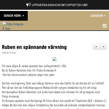
UPPDATERA DINA KONTAKTUPPGIFTER HÄR!
SENIOR HERR
LOGGA IN
HEM
Ruben en spännande värvning
NYHETER
<
>
2026-05-01 19:00
KALENDER
För bara några år sedan spelade han collegefotboll i USA.
MATCHER
Nu är Ruben Kalombo klar för Floby-Grolanda IF.
-Det här känns svinkul, absolut, säger han glatt.
TRUPPEN
Det här med tajming. Tänk vad många faktorer som ska klaffa för att det ska bli en fullträff.
Men så var det när fotbollsgruppens Mattias Stridh nyligen bestämde sig för att ringa
BILDGALLERI
Herrljungabon Ruben Kalombo och kolla hans status och intresse för att provspela med
Floby-Grolanda.
DOKUMENT
24-åringen spelade med Herrljunga SK förra våren och anslöt till Tidaholms G&IF i division 2 i
höstas. Att det inte blev någon fortsättning där berodde på ändrade omständigheter hemma
KONTAKT