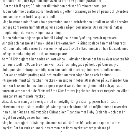
när hans hustru fick nytt jobb, men även på grund av pendlingsavståndet.
-Det tog för lång tid; 90 minuter till träningen och sen 90 minuter hem igen…
Ruben Kalombo berättar att han bestämde sig efter höstsäsongen för att pausa och utvärdera
om han ens ville fortsätta spela fotboll.
-Jag bestämde mig för att köra egenträning under utvärderingen utifall att jag ville fortsätta
och jag kom sedan fram till att jag ville spela i någon bemärkelse. Och det var då Mattias
ringde mig – det var verkligen bra tajming!
Ruben Kalombo började spela fotboll i Vårgårda IK som fyraåring, men är uppvuxen i
Alingsås och har spelat i flera klubbar i krokarna. Som 14-åring spelade han med Angereds
FC i den nationella serien. Det var en riktigt vass årskull vilket innebär att han fått spela med
många namnkunniga elit- och landslagsspelare.
Som 18-åring gjorde han sedan en kort vända i Holmalund innan det bar av över Atlanten för
collegefotboll i USA. Där blev han kvar i 3,5 år och pluggade på heltid på University of
Dubuque nära Chicago, samtidigt som han hade ett minst sagt intensivt fotbollsschema.
-Det var en väldigt proffsig nivå och otroligt intensivt, säger Ruben och berättar:
-Vi spelade minst två matcher i veckan – en säsong innebar 30 matcher på 3,5 månader. Om
man var frisk och hel och kunde spela mycket var det hur roligt som helst och jag hade
turen att vara skadefri de första två åren. Sista året var jag skadad den sista tredjedelen vilket
innebar att jag missade mycket.
Att spela som man gör i Sverige, med en betydligt längre säsong, tycker han är bättre
eftersom det ger bättre kvalitet på träningarna och därmed bättre möjligheter att utvecklas.
Men nu har Ruben alltså bytt både Chicago och Tidaholm mot Floby-Grolanda – och det är
något han verkligen ser fram mot.
-Jag har bara gjort tre träningar än, men ser att här finns hårt arbetande gubbar som vill
mycket. Det har varit en knackig start men det finns mycket att bygga vidare på.