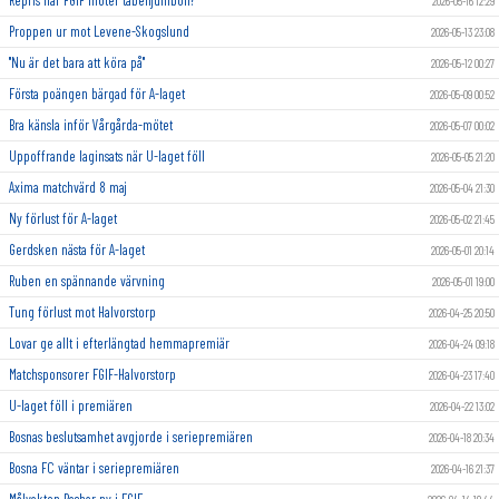
2026-05-16 12:29
Proppen ur mot Levene-Skogslund
2026-05-13 23:08
"Nu är det bara att köra på"
2026-05-12 00:27
Första poängen bärgad för A-laget
2026-05-09 00:52
Bra känsla inför Vårgårda-mötet
2026-05-07 00:02
Uppoffrande laginsats när U-laget föll
2026-05-05 21:20
Axima matchvärd 8 maj
2026-05-04 21:30
Ny förlust för A-laget
2026-05-02 21:45
Gerdsken nästa för A-laget
2026-05-01 20:14
Ruben en spännande värvning
2026-05-01 19:00
Tung förlust mot Halvorstorp
2026-04-25 20:50
Lovar ge allt i efterlängtad hemmapremiär
2026-04-24 09:18
Matchsponsorer FGIF-Halvorstorp
2026-04-23 17:40
U-laget föll i premiären
2026-04-22 13:02
Bosnas beslutsamhet avgjorde i seriepremiären
2026-04-18 20:34
Bosna FC väntar i seriepremiären
2026-04-16 21:37
Målvakten Bashar ny i FGIF