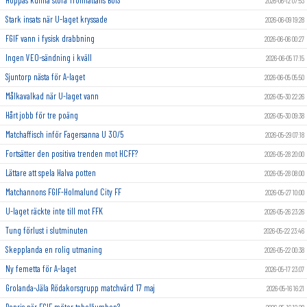
2026-06-12 07:53
Stark insats när U-laget kryssade
2026-06-09 19:28
FGIF vann i fysisk drabbning
2026-06-06 00:27
Ingen VEO-sändning i kväll
2026-06-05 17:15
Sjuntorp nästa för A-laget
2026-06-05 05:50
Målkavalkad när U-laget vann
2026-05-30 22:26
Hårt jobb för tre poäng
2026-05-30 09:38
Matchaffisch inför Fagersanna U 30/5
2026-05-29 07:18
Fortsätter den positiva trenden mot HCFF?
2026-05-28 20:00
Lättare att spela Halva potten
2026-05-28 08:00
Matchannons FGIF-Holmalund City FF
2026-05-27 10:00
U-laget räckte inte till mot FFK
2026-05-26 23:26
Tung förlust i slutminuten
2026-05-22 23:46
Skepplanda en rolig utmaning
2026-05-22 00:38
Ny femetta för A-laget
2026-05-17 23:07
Grolanda-Jäla Rödakorsgrupp matchvärd 17 maj
2026-05-16 16:21
Repris när FGIF möter tabelljumbon?