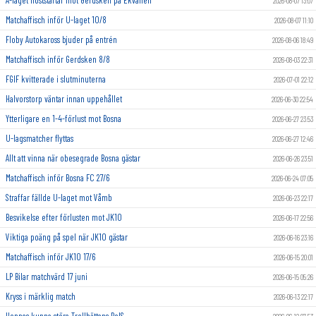
2026-08-07 13:07
Matchaffisch inför U-laget 10/8
2026-08-07 11:10
Floby Autokaross bjuder på entrén
2026-08-06 18:49
Matchaffisch inför Gerdsken 8/8
2026-08-03 22:31
FGIF kvitterade i slutminuterna
2026-07-01 22:12
Halvorstorp väntar innan uppehållet
2026-06-30 22:54
Ytterligare en 1-4-förlust mot Bosna
2026-06-27 23:53
U-lagsmatcher flyttas
2026-06-27 12:46
Allt att vinna när obesegrade Bosna gästar
2026-06-26 23:51
Matchaffisch inför Bosna FC 27/6
2026-06-24 07:05
Straffar fällde U-laget mot Våmb
2026-06-23 22:17
Besvikelse efter förlusten mot JK10
2026-06-17 22:56
Viktiga poäng på spel när JK10 gästar
2026-06-16 23:16
Matchaffisch inför JK10 17/6
2026-06-15 20:01
LP Bilar matchvärd 17 juni
2026-06-15 05:26
Kryss i märklig match
2026-06-13 22:17
Hoppas kunna störa Trollhättans BoIS