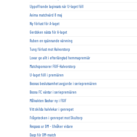
Uppoffrande laginsats när U-laget föll
Axima matchvärd 8 maj
Ny förlust för A-laget
Gerdsken nästa för A-laget
Ruben en spännande värvning
Tung förlust mot Halvorstorp
Lovar ge allt i efterlängtad hemmapremiär
Matchsponsorer FGIF-Halvorstorp
U-laget föll i premiären
Bosnas beslutsamhet avgjorde i seriepremiären
Bosna FC väntar i seriepremiären
Målvakten Bashar ny i FGIF
Vitt skilda halvlekar i genrepet
Frågetecken i genrepet mot Skultorp
Respass ur DM - Ulvåker vidare
Dags för DM-match