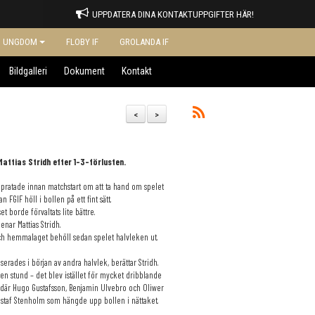
UPPDATERA DINA KONTAKTUPPGIFTER HÄR!
UNGDOM
FLOBY IF
GROLANDA IF
Bildgalleri
Dokument
Kontakt
<
>
attias Stridh efter 1-3-förlusten.
 pratade innan matchstart om att ta hand om spelet
GIF höll i bollen på ett fint sätt.
 borde förvaltats lite bättre.
enar Mattias Stridh.
ch hemmalaget behöll sedan spelet halvleken ut.
iserades i början av andra halvlek, berättar Stridh.
en stund – det blev istället för mycket dribblande
l där Hugo Gustafsson, Benjamin Ulvebro och Oliwer
ustaf Stenholm som hängde upp bollen i nättaket.