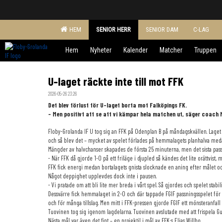
HEM
SENIOR HERR
SENIOR DAM
C-LAG
Hem
Nyheter
Kalender
Matcher
Truppen
U-laget räckte inte till mot FFK
2026-05-26 23:26
Det blev förlust för U-laget borta mot Falköpings FK.
- Men positivt att se att vi kämpar hela matchen ut, säger coach M
Floby-Grolanda IF U tog sig an FFK på Odenplan B på måndagskvällen. Laget
och så blev det – mycket av spelet förlades på hemmalagets planhalva medan F
Mängder av halvchanser skapades de första 25 minuterna, men det sista passet
- När FFK då gjorde 1-0 på ett friläge i djupled så kändes det lite orättvist, m
FFK fick energi medan bortalagets gnista slocknade en aning efter målet o
Något deppighet upplevdes dock inte i pausen.
- Vi pratade om att bli lite mer breda i vårt spel. Så gjordes och spelet stabil
Dessvärre fick hemmalaget in 2-0 och där tappade FGIF passningsspelet för 
och för många tillslag. Men mitt i FFK-pressen gjorde FGIF ett mönsteranfal
Tuovinen tog sig igenom lagdelarna. Tuovinen avslutade med att frispela G
Nästa mål var även det fint – en projektil i mål av FFK:s Elias Willbo.