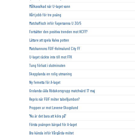
Målkavalkad när U-laget vann
Hårt jobb för tre poäng
Matchaffisch inför Fagersanna U 30/5
Fortsätter den positiva trenden mot HCFF?
Lättare att spela Halva potten
Matchannons FGIF-Holmalund City FF
U-laget räckte inte till mot FFK
Tung förlust i slutminuten
Skepplanda en rolig utmaning
Ny femetta för A-laget
Grolanda-Jäla Rödakorsgrupp matchvärd 17 maj
Repris när FGIF möter tabelljumbon?
Proppen ur mot Levene-Skogslund
"Nu är det bara att köra på"
Första poängen bärgad för A-laget
Bra känsla inför Vårgårda-mötet