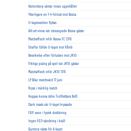
Halvorstorp väntar innan uppehållet
Ytterligare en 1-4-förlust mot Bosna
U-lagsmatcher flyttas
Allt att vinna när obesegrade Bosna gästar
Matchaffisch inför Bosna FC 27/6
Straffar fällde U-laget mot Våmb
Besvikelse efter förlusten mot JK10
Viktiga poäng på spel när JK10 gästar
Matchaffisch inför JK10 17/6
LP Bilar matchvärd 17 juni
Kryss i märklig match
Hoppas kunna störa Trollhättans BoIS
Stark insats när U-laget kryssade
FGIF vann i fysisk drabbning
Ingen VEO-sändning i kväll
Sjuntorp nästa för A-laget