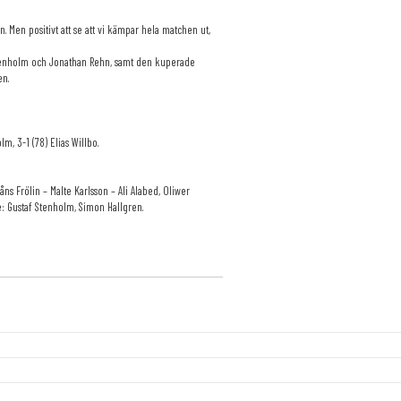
. Men positivt att se att vi kämpar hela matchen ut,
 Stenholm och Jonathan Rehn, samt den kuperade
en.
lm, 3-1 (78) Elias Willbo.
ns Frölin – Malte Karlsson – Ali Alabed, Oliwer
: Gustaf Stenholm, Simon Hallgren.