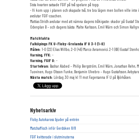
Sista kvarten satsade FGIF på två spelare på topp.
- Vi kom upp i planen och skapade två, tre bra lägen men bollen ville inte in
avslutar FGIF-coachen.
Mattias Stridh avslutar med att nämna dagens tråkigaste: skador på Gustaf
Odenplan B – och dagens bästa: Malte Karlsson, Emil Wärn och Simon Hallgr
Matchfakta
Falköpings FK U-Floby-Grolanda IF U 3-1 (1-0)
Målen:
1-0 (22) Elias Willbo, 2-0 (46) Marco Avramovici. 2-1 (69) Gustaf Stenho
Varning, FFK:
-
Varning, FGIF U:
-
Startelvan:
Bashar Alabed – Philip Bergström, Emil Wärn, Jonathan Rehn, Må
Tuovinen, Hugo Olsson Funke, Benjamin Ulvebro – Hugo Gustafsson. Avbytare
Nästa match:
Lördag 30 maj kl 11 mot Fagersanna IF U på Björkåsen.
Nyhetsarkiv
Floby Autokaross bjuder på entrén
Matchaffisch inför Gerdsken 8/8
FGIF kvitterade i slutminuterna