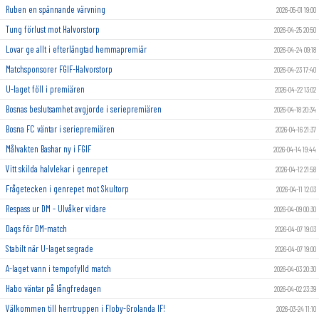
Ruben en spännande värvning
2026-05-01 19:00
Tung förlust mot Halvorstorp
2026-04-25 20:50
Lovar ge allt i efterlängtad hemmapremiär
2026-04-24 09:18
Matchsponsorer FGIF-Halvorstorp
2026-04-23 17:40
U-laget föll i premiären
2026-04-22 13:02
Bosnas beslutsamhet avgjorde i seriepremiären
2026-04-18 20:34
Bosna FC väntar i seriepremiären
2026-04-16 21:37
Målvakten Bashar ny i FGIF
2026-04-14 19:44
Vitt skilda halvlekar i genrepet
2026-04-12 21:58
Frågetecken i genrepet mot Skultorp
2026-04-11 12:03
Respass ur DM - Ulvåker vidare
2026-04-09 00:30
Dags för DM-match
2026-04-07 19:03
Stabilt när U-laget segrade
2026-04-07 19:00
A-laget vann i tempofylld match
2026-04-03 20:30
Habo väntar på långfredagen
2026-04-02 23:39
Välkommen till herrtruppen i Floby-Grolanda IF!
2026-03-24 11:10