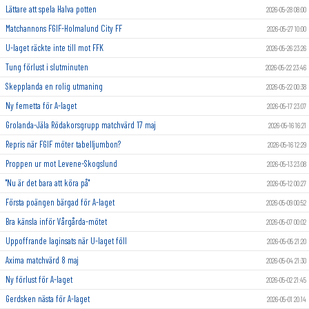
Lättare att spela Halva potten
2026-05-28 08:00
Matchannons FGIF-Holmalund City FF
2026-05-27 10:00
U-laget räckte inte till mot FFK
2026-05-26 23:26
Tung förlust i slutminuten
2026-05-22 23:46
Skepplanda en rolig utmaning
2026-05-22 00:38
Ny femetta för A-laget
2026-05-17 23:07
Grolanda-Jäla Rödakorsgrupp matchvärd 17 maj
2026-05-16 16:21
Repris när FGIF möter tabelljumbon?
2026-05-16 12:29
Proppen ur mot Levene-Skogslund
2026-05-13 23:08
"Nu är det bara att köra på"
2026-05-12 00:27
Första poängen bärgad för A-laget
2026-05-09 00:52
Bra känsla inför Vårgårda-mötet
2026-05-07 00:02
Uppoffrande laginsats när U-laget föll
2026-05-05 21:20
Axima matchvärd 8 maj
2026-05-04 21:30
Ny förlust för A-laget
2026-05-02 21:45
Gerdsken nästa för A-laget
2026-05-01 20:14