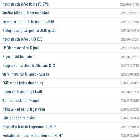
Matchaffisch inför Bosna FC 27/6
2026-06-24 07:05
Straffar fällde U-laget mot Våmb
2026-06-23 22:17
Besvikelse efter förlusten mot JK10
2026-06-17 22:56
Viktiga poäng på spel när JK10 gästar
2026-06-16 23:16
Matchaffisch inför JK10 17/6
2026-06-15 20:01
LP Bilar matchvärd 17 juni
2026-06-15 05:26
Kryss i märklig match
2026-06-13 22:17
Hoppas kunna störa Trollhättans BoIS
2026-06-12 07:53
Stark insats när U-laget kryssade
2026-06-09 19:28
FGIF vann i fysisk drabbning
2026-06-06 00:27
Ingen VEO-sändning i kväll
2026-06-05 17:15
Sjuntorp nästa för A-laget
2026-06-05 05:50
Målkavalkad när U-laget vann
2026-05-30 22:26
Hårt jobb för tre poäng
2026-05-30 09:38
Matchaffisch inför Fagersanna U 30/5
2026-05-29 07:18
Fortsätter den positiva trenden mot HCFF?
2026-05-28 20:00