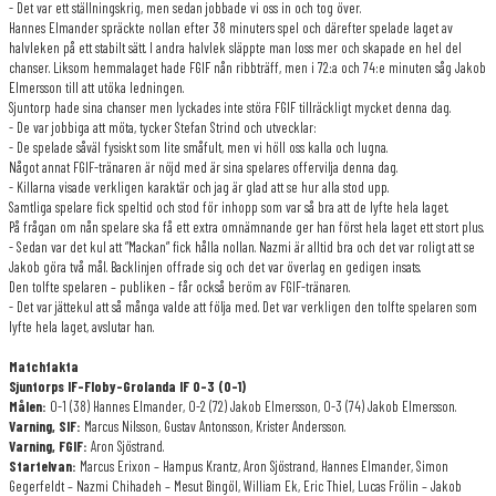
- Det var ett ställningskrig, men sedan jobbade vi oss in och tog över.
Hannes Elmander spräckte nollan efter 38 minuters spel och därefter spelade laget av
halvleken på ett stabilt sätt. I andra halvlek släppte man loss mer och skapade en hel del
chanser. Liksom hemmalaget hade FGIF nån ribbträff, men i 72:a och 74:e minuten såg Jakob
Elmersson till att utöka ledningen.
Sjuntorp hade sina chanser men lyckades inte störa FGIF tillräckligt mycket denna dag.
- De var jobbiga att möta, tycker Stefan Strind och utvecklar:
- De spelade såväl fysiskt som lite småfult, men vi höll oss kalla och lugna.
Något annat FGIF-tränaren är nöjd med är sina spelares offervilja denna dag.
- Killarna visade verkligen karaktär och jag är glad att se hur alla stod upp.
Samtliga spelare fick speltid och stod för inhopp som var så bra att de lyfte hela laget.
På frågan om nån spelare ska få ett extra omnämnande ger han först hela laget ett stort plus.
- Sedan var det kul att ”Mackan” fick hålla nollan. Nazmi är alltid bra och det var roligt att se
Jakob göra två mål. Backlinjen offrade sig och det var överlag en gedigen insats.
Den tolfte spelaren – publiken – får också beröm av FGIF-tränaren.
- Det var jättekul att så många valde att följa med. Det var verkligen den tolfte spelaren som
lyfte hela laget, avslutar han.
Matchfakta
Sjuntorps IF-Floby-Grolanda IF 0-3 (0-1)
Målen:
0-1 (38) Hannes Elmander, 0-2 (72) Jakob Elmersson, 0-3 (74) Jakob Elmersson.
Varning, SIF:
Marcus Nilsson, Gustav Antonsson, Krister Andersson.
Varning, FGIF:
Aron Sjöstrand.
Startelvan:
Marcus Erixon – Hampus Krantz, Aron Sjöstrand, Hannes Elmander, Simon
Gegerfeldt – Nazmi Chihadeh – Mesut Bingöl, William Ek, Eric Thiel, Lucas Frölin – Jakob