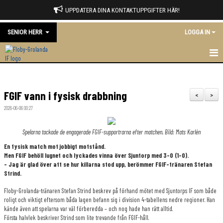
UPPDATERA DINA KONTAKTUPPGIFTER HÄR!
SENIOR HERR
LOGGA IN
HEM
FGIF vann i fysisk drabbning
NYHETER
<
>
2026-06-06 00:27
KALENDER
Spelarna tackade de engagerade FGIF-supportrarna efter matchen. Bild: Mats Karlén
MATCHER
En fysisk match mot jobbigt motstånd.
Men FGIF behöll lugnet och lyckades vinna över Sjuntorp med 3-0 (1-0).
TRUPPEN
- Jag är glad över att se hur killarna stod upp, berömmer FGIF-tränaren Stefan
Strind.
BILDGALLERI
Floby-Grolanda-tränaren Stefan Strind beskrev på förhand mötet med Sjuntorps IF som både
roligt och viktigt eftersom båda lagen befann sig i division 4-tabellens nedre regioner. Han
DOKUMENT
kände även att spelarna var väl förberedda – och nog hade han rätt alltid.
Första halvlek beskriver Strind som lite trevande från FGIF-håll.
KONTAKT