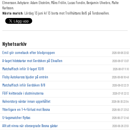
Elmersson. Avbytare: Adam Ekström, Måns Frölin, Lucas Fondin, Benjamin Ulvebro, Malte
Karlsson.
Nästa match:
Lördag 13 juni kl 13 borta mot Trollhättans BoIS på Torsbovallen.
Nyhetsarkiv
Emil gör comeback efter blodproppen
2026-08-08 22:02
A-laget höststartar mot Gerdsken på Ekvallen
2026-08-07 13:07
Matchaffisch inför U-laget 10/8
2026-08-07 11:10
Floby Autokaross bjuder på entrén
2026-08-06 18:49
Matchaffisch inför Gerdsken 8/8
2026-08-03 22:31
FGIF kvitterade i slutminuterna
2026-07-01 22:12
Halvorstorp väntar innan uppehållet
2026-06-30 22:54
Ytterligare en 1-4-förlust mot Bosna
2026-06-27 23:53
U-lagsmatcher flyttas
2026-06-27 12:46
Allt att vinna när obesegrade Bosna gästar
2026-06-26 23:51